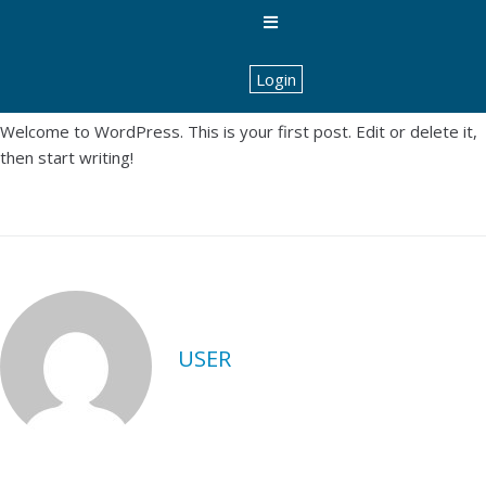
Hello world!
By
user
In Allgemein
Posted
Februar 4, 2021
0 Comment(s)
Login
Welcome to WordPress. This is your first post. Edit or delete it,
then start writing!
USER